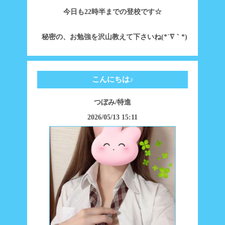
今日も22時半までの登校です☆
秘密の、お勉強を沢山教えて下さいね(*´∇｀*)
こんにちは♪
つぼみ/特進
2026/05/13 15:11